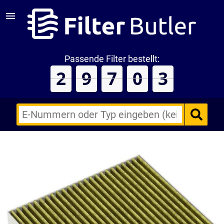
Passende Filter bestellt:
2
9
7
0
3
E-
Nummern
des
Backofens
oder
Zubehörs
(keine
Sonderzeichen)