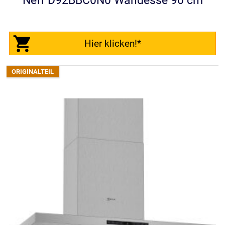
Neff D92BBC0N0 Wandesse 90 cm
Hier klicken!*