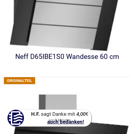
Neff D65IBE1S0 Wandesse 60 cm
H.F.
sagt Danke mit
4,00
€
vor
9
Minuten
auch bedanken!