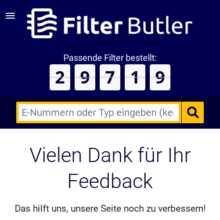
Passende Filter bestellt:
2
9
7
2
0
E-
Nummern
des
Backofens
Vielen Dank für Ihr
oder
Zubehörs
(keine
Sonderzeichen)
Feedback
Das hilft uns, unsere Seite noch zu verbessern!