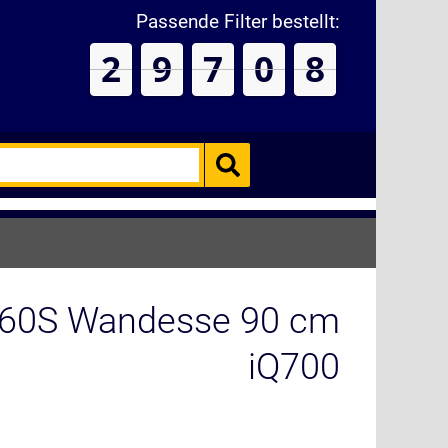
Passende Filter bestellt:
2
9
7
0
9
60S Wandesse 90 cm
iQ700