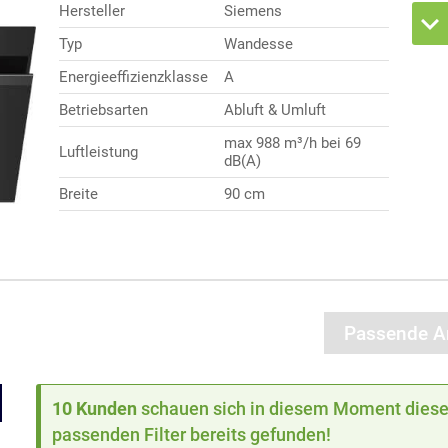
Hersteller
Siemens
Typ
Wandesse
Energieeffizienzklasse
A
Betriebsarten
Abluft & Umluft
max 988 m³/h bei 69
Luftleistung
dB(A)
Breite
90 cm
Passende Ar
10 Kunden
schauen sich in diesem Moment dieses
passenden Filter bereits gefunden!