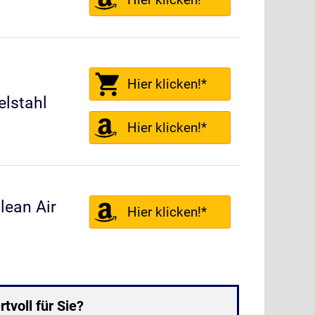
Hier klicken!*
lstahl
Hier klicken!*
ean Air
Hier klicken!*
tvoll für Sie?