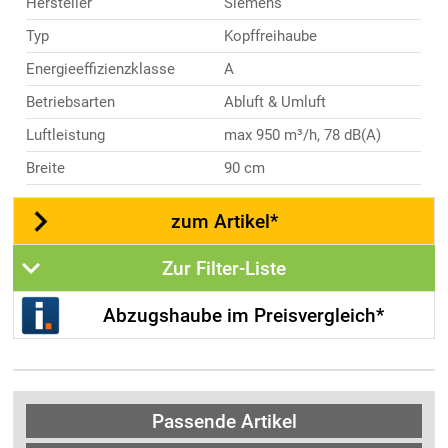
Hersteller
Siemens
Typ
Kopffreihaube
Energieeffizienzklasse
A
Betriebsarten
Abluft & Umluft
Luftleistung
max 950 m³/h, 78 dB(A)
Breite
90 cm
zum Artikel*
Zur Filter-Liste
Abzugshaube im Preisvergleich*
Passende Artikel