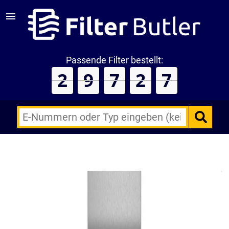
Passende Filter bestellt:
2
9
7
2
7
E-
Nummern
des
Backofens
oder
Zubehörs
(keine
Sonderzeichen)