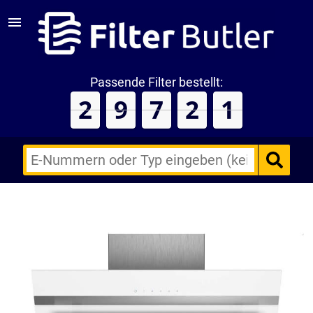
Passende Filter bestellt:
2
9
7
2
1
E-
Nummern
des
Backofens
oder
Zubehörs
(keine
Sonderzeichen)