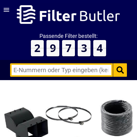
Passende Filter bestellt:
2
9
7
3
4
E-
Nummern
des
Backofens
oder
Zubehörs
(keine
Sonderzeichen)