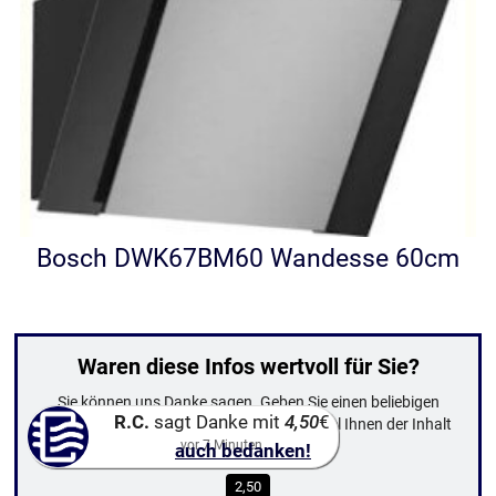
Bosch DWK67BM60 Wandesse 60cm
Waren diese Infos wertvoll für Sie?
Sie können uns Danke sagen. Geben Sie einen beliebigen
R.C.
sagt Danke mit
4,50
€
Betrag zurück und zeigen Sie damit, wie viel Ihnen der Inhalt
wert ist.
vor
7
Minuten
auch bedanken!
2,50